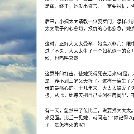
是痛，终于，她发出誓言，一定要报仇，否
后来，小姨太太请教一位婆罗门，怎样才
太太爱子的心愈切，报仇的心也愈急，她
这时，正好大太太受孕，她高兴非凡：眼
过了不久，大太太生了一个如花似玉的女
候，也呜呼哀哉!
这意外的打击，使她哭得死去活来!可是，
是，养不到三岁又夭折了。这样一连生了
母的最痛心的。十几年来，大太太被爱子
极。从此，她每天把自己关闭在房间里，
有一天，忽然来了位比丘，说要找大太太
来见面。比丘一见她，就问道：“你记得以
子，是怎样死的呢?”