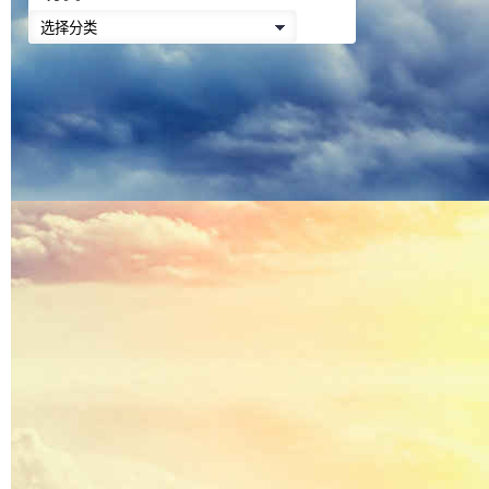
降
分
低
类
音
量。