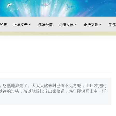
经典
正法文告
佛法圣迹
高僧大德
正法文论
学佛
，悠然地游走了。大太太醒来时已看不见毒蛇，比丘才把刚
以往的过错，所以就跟比丘出家修道，晚年即深居山中，忏