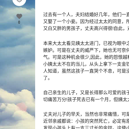
过去有一个人，夫妇结婚好几年，他们一
又娶了一个小妾。因为经过太太的同意，
0
又白又胖的男孩子，丈夫高兴得很!自此
本来大太太看见姨太太进门，已视为眼中
嫉妒。可是在丈夫的威严下，她也无可奈
气。可是这种机会很少,因此，她的怨恨
小姨太太不在的当儿，从头上拿下一支金
人知道，虽然这孩子一直哭个不息，可是
了。
自己亲生的儿子，又是长得那么可爱的孩
切痛苦万分!孩子死去已有一个月，但姨
丈夫对儿子的早夭，当然也非常痛惜，可
近邻亲戚都说：小孩的突然死亡，必定有
发现小孩头上有一支三寸长的金钗。这使