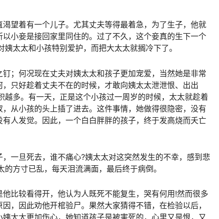
直渴望着有一个儿子。尤其丈夫等得最着急，为了生子，他就
所以小妾是接回家里同住的。过了不久，这个妾真的生下一个
，对姨太太和小孩特别爱护，而把大太太就搁冷下了。
之钉；何况现在丈夫对姨太太和孩子更加宠爱，当然她是非常
何，只好趁着丈夫不在的时候，才敢向姨太太泄泄恨、出出
越积越多。有一天，正是这个小孩过一周岁的时候，太太就趁着
钗，从小孩的头上插了进去。这件事情，她做得很隐密，没有
没有人发觉。因此，一个白白胖胖的孩子，终于发高烧而夭亡
子，一旦死去，谁不痛心?姨太太对这突然发生的不幸，感到悲
太太的方寸已乱，每天泪流满面，最后终于病倒。
是他比较看得开，他认为人既死不能复生，哭有何用!然而很多
原因，因此劝他开棺验尸。果然大家猜得不错，在检验以后，
小姨太太更加伤心，她知道孩子是被害死的，心里又是恨，又