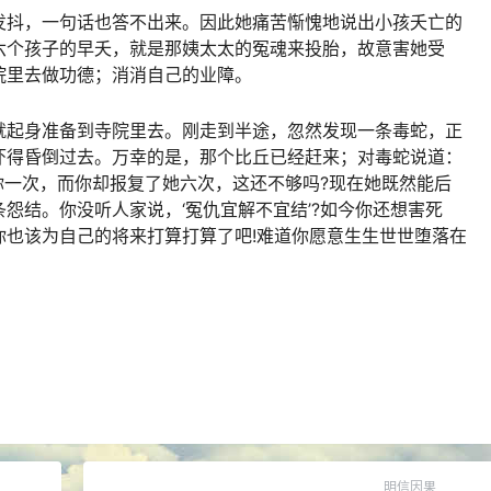
发抖，一句话也答不出来。因此她痛苦惭愧地说出小孩夭亡的
六个孩子的早夭，就是那姨太太的冤魂来投胎，故意害她受
院里去做功德；消消自己的业障。
就起身准备到寺院里去。刚走到半途，忽然发现一条毒蛇，正
吓得昏倒过去。万幸的是，那个比丘已经赶来；对毒蛇说道：
害你一次，而你却报复了她六次，这还不够吗?现在她既然能后
怨结。你没听人家说，‘冤仇宜解不宜结’?如今你还想害死
你也该为自己的将来打算打算了吧!难道你愿意生生世世堕落在
明信因果