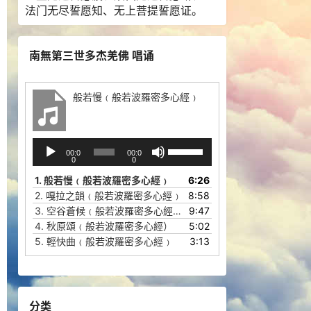
法门无尽誓愿知、无上菩提誓愿证。
南無第三世多杰羌佛 唱诵
般若慢﹙般若波羅密多心經﹚
音
使
00:0
00:0
频
用
0
0
播
上
1.
般若慢﹙般若波羅密多心經﹚
6:26
放
/
2.
嘎拉之韻﹙般若波羅密多心經﹚
8:58
器
下
3.
空谷蒼候﹙般若波羅密多心經﹚
9:47
箭
4.
秋原頌﹙般若波羅密多心經）
5:02
头
5.
輕快曲﹙般若波羅密多心經﹚
3:13
键
来
增
高
分类
或