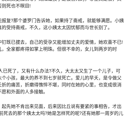
则死也不暝目!
能报复?那个婆罗门告诉她，如果持了斋戒，就能够满愿。小姨
真的受持斋戒，不久，这小姨太太因忧郁而与世长别了。
中钉既已拔去，自己的受孕又能增加丈夫的爱情，她欢喜不已!
儿，全家都疼得如掌上明珠。但很不幸的，女儿到两岁的时
人已死了，又有什么办法?不久，大太太又生了一个儿子，可
六个小孩，最大的养不到七岁就死亡。爱儿的早夭，是令做父
夭折的痛苦，折磨得憔悴不堪，同时在她的心里，也变成很消
不愿和外面的人多接触。
。起先她不肯出来见面，后来因比丘说有要紧的事相告，才出
前死去的那个姨太太吗?她是怎样死的呢?还有她那一周岁的儿