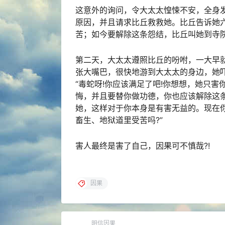
这意外的询问，令大太太惶悚不安，全身
原因，并且请求比丘救救她。比丘告诉她
苦；如今要解除这条怨结，比丘叫她到寺
第二天，大太太遵照比丘的吩咐，一大早
张大嘴巴，很快地游到大太太的身边，她
“毒蛇呀!你应该满足了吧!你想想，她只
悔，并且要替你做功德，你也应该解除这条
她，这样对于你本身是有害无益的。现在
畜生、地狱道里受苦吗?”
害人最终是害了自己，
因果
可不慎哉?!
因果
明信因果