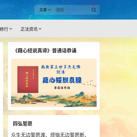
文章
修行
正法资讯
《藉心经说真谛》普通话恭诵
四弘誓愿
众生无边誓愿渡、烦恼无边誓愿断、