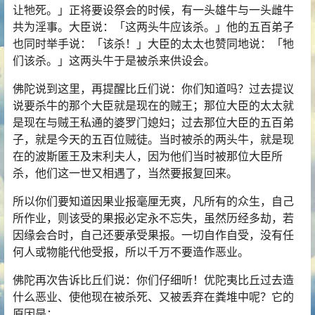
让牠死。」正将要设祭会的时候，有一头雄牛与一头雌牛
共为淫事。大臣说：「这两头牛应该杀。」他的五百弟子
也同时举手说：「该杀！」大臣的太太也赞同地说：「牠
们该杀。」这两头牛于是被杀来供设会。
佛陀说到这里，再提醒比丘们说：你们知道吗？过去提议
说要杀牛的那个大臣就是现在的贼王；那位大臣的太太就
是现在与贼王私通的婆罗门媳妇；过去那位大臣的五百弟
子，就是今天的五百位贼徒。当时被杀的两头牛，就是现
在的波斯匿王及末利夫人，因为他们当时被那位大臣所
杀，他们这一世又相遇了，当然要报复回来。
所以你们要知道
因果
业报毫厘无爽，凡所有的众生，自己
所作业，则该受的果报必定永不忘失，虽然历经多劫，若
因缘会合时，自己还要承受果报。一切自作自受，没有任
何人或物能代他受报，所以千万不要造作恶业。
佛陀再次告诉比丘们说：你们仔细听！优陀夷比丘过去造
什么恶业、使他现在被杀死、又被丢弃在粪堆中呢？它的
原因是：