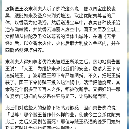
波斯匿王及末利夫人听了佛陀这么说，便以四宝庄校丧
舆，跟随如来及圣众来到粪堆边，取出优陀夷尊者的尸
体，以香汤为他洗浴，然后送进宝车中，哀奏各种伎乐沿
途布满幢幡，并焚香云遍覆入虚空中。国王大臣及全城士
女都随从佛陀及圣众送尊者的遗体出城外，在诵《
无常
经》后，以众香木火化，火化后取舍利放入金瓶内，并在
四衢路侧建塔供养。
末利夫人得知尊者优陀夷被贼王所杀之后，恳切地禀告国
王说：「大王！为维护未来比丘们的安全，敬请大王下令
追捕贼王。」波斯匿王即下令严加缉捕。不久，把贼王捕
获了。国王下令将贼王投入热油锅中，活活把他烧死，其
余贼党伴侣多至五百人之多，都被砍断手。又把奸妇─那
位婆罗门媳妇的头发系在狂马足下，让马践蹋而死。
比丘们对这些人的悲惨下场感到疑惑，因而禀告佛陀说：
「世尊！那个贼王曾作什么样的业，使他今生会杀优陀夷
比丘，之后又受剧苦而死？那位与贼王私通的婆罗门媳妇
及五百贼徒为何也都同时被刑戮？」。