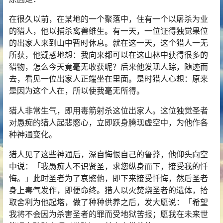
在很久以前，在某地的一个聚落中，住有一个以屠杀为业
的猎人，他以捕杀禽兽维生。有一天，一位证得独觉果位
的出家人来到山中暂时休息。就在这一天，这个猎人一无
所获，他疑惑地想：我向来都可以在这山林中获得很多的
猎物，怎么今天竟毫无收获呢？后来他发现人踪，随迹而
去，看见一位出家人正端坐在里面。是时猎人心想：原来
是因为这个人在，所以使我毫无所得。
猎人非常生气，即用毒箭射杀这位出家人。这位独觉圣者
对愚痴的猎人起悲愍心，立即跃身腾现虚空中，为他作各
种神通变化。
猎人见了这些神通后，深自悔恨自己的鲁莽，他仰头向空
中说：「我愚痴人不识贤圣，求您纵身而下，接受我的忏
悔。」此时圣者为了哀愍他，即下来接受忏悔，然后圣者
身上毒气发作，即便命终。猎人以火焚烧圣者的遗体，拾
取舍利为他起塔，做了种种供养之后，发大愿说：「希望
我将不会因为杀害圣者的罪而受地狱苦报；愿我在未来世