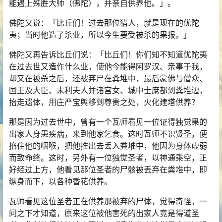
能遇上殊胜大师（佛陀），并亲自供养他。」。
佛陀又说：「比丘们！过去那位猎人，就是现在的优陀
夷；当时他造了杀业，所以今生要受被杀的果报。」
佛陀又再告诉比丘们说：「比丘们！你们知不知道优陀夷
在过去世又造作什么业，使他今能得阿罗汉、亲事于我，
却又在被杀之后，还被弃尸在粪堆中，最后蒙佛与僧众、
国王及大臣、末利夫人并诸宫女、城中士庶都到粪堆边，
抬走遗体，用庄严宝舆移到尊贵之处，火化建塔供养？
那是因为过去世中，曾有一个瓦师看见一位证得独觉果的
出家人身患疾病，来到他家乞食。这时瓦师不识贤圣，便
掐住他的咽喉，把他推出去丢入粪堆中，他因为身体虚弱
而致命终。这时，另外有一位独觉圣者，以神通乘空，正
好经过上方，他看见那位圣者的尸骸被丢弃在粪堆中，即
纵身而下，以各种香花供养。
瓦师看见这位圣者正在供养那被弃的尸体，觉得奇怪，一
问之下才知道，原来这位被他害死的出家人竟是得道圣