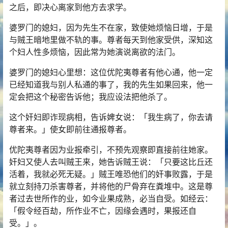
之后，即决心离家到他方去求学。
婆罗门的媳妇，因为先生不在家，致使她烦恼日增，于是
与贼王暗地里做不轨的事。尊者每天到他家受供，深知这
个妇人性多烦恼，因此常为她演说离欲的法门。
婆罗门的媳妇心里想：这位优陀夷尊者有他心通，他一定
已经知道我与别人私通的事了，我的先生如果回来，他一
定会把这个秘密告诉他；我应设法把他杀了。
这个奸妇即诈现病相，告诉婢女说：「我生病了，你去请
尊者来。」使女即前往通报尊者。
优陀夷尊者因为业报牵引，不预先观察即直接前往她家。
奸妇又使人去叫贼王来，她告诉贼王说：「只要这比丘还
活着，我就必死无疑。」贼王唯恐他们的奸事败露，于是
就立刻持刀杀害尊者，并将他的尸骨弃在粪堆中。这是尊
者过去世所作的业，如今业果成熟，必当自受。如经云：
「假令经百劫，所作业不亡，因缘会遇时，果报还自
受。」。