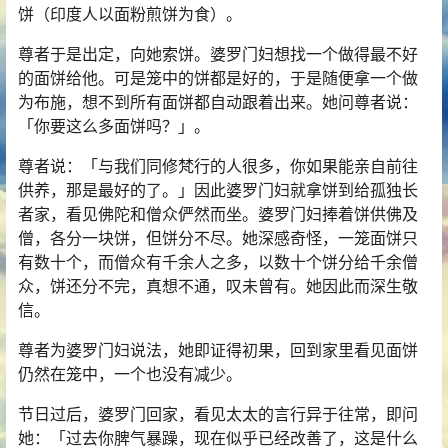
饼（印度人以面粉煎饼为食）。
尊者于是出定，向她索饼。婆罗门妇想找一个做得最不好
的面饼给他。可是笼中的饼都是好的，于是随便拿一个做
为布施，想不到所有面饼都自动跟着出来。她问尊者说：
「你要这么多面饼吗？」。
尊者说：「与我们同修梵行的人很多，你如果能亲自前往
供养，那是最好的了。」因此婆罗门妇就拿饼到给孤独长
者家，看见
佛陀
和僧众俨然而坐。婆罗门妇捧着饼供佛及
僧，各分一块饼，但饼分不尽。她深感奇怪，一笼面饼只
有数十个，而僧众有千余人之多，以数十个饼分给千余僧
众，饼还分不完，真想不通，叹未曾有。她因此而深生敬
信。
尊者为婆罗门妇说法，她即证得初果，回到家里看见面饼
仍然在笼中，一个也没有减少。
节日过后，婆罗门回家，看见太太的言行异于往常，即问
她：「过去你脾气暴躁，现在似乎已经改善了，这是什么