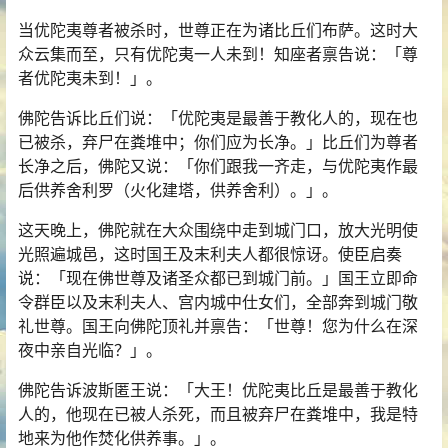
当优陀夷尊者被杀时，世尊正在为诸比丘们布萨。这时大
众云集而至，只有优陀夷一人未到！知座者禀告说：「尊
者优陀夷未到！」。
佛陀告诉比丘们说：「优陀夷是最善于教化人的，现在也
已被杀，弃尸在粪堆中；你们应为长净。」比丘们为尊者
长净之后，佛陀又说：「你们跟我一齐走，与优陀夷作最
后供养
舍利
罗（火化建塔，供养舍利）。」。
这天晚上，佛陀就在大众围绕中走到城门口，放大光明使
光照遍城邑，这时国王及末利夫人都很惊讶。使臣启奏
说：「现在佛世尊及诸圣众都已到城门前。」国王立即命
令群臣以及末利夫人、宫内城中仕女们，全部奔到城门敬
礼世尊。国王向佛陀顶礼并禀告：「世尊！您为什么在深
夜中亲自光临？」。
佛陀告诉波斯匿王说：「大王！优陀夷比丘是最善于教化
人的，他现在已被人杀死，而且被弃尸在粪堆中，我是特
地来为他作焚化供养事。」。