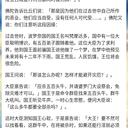
佛陀告诉比丘们说：「那是因为他们在过去世中自己所作
的恶业，他们应当自受，没有任何人可代受……。」佛陀又
说：你们注意听这段因缘：
过去世时，波罗奈国的国王名叫梵摩达多，国中有一位大
臣聪明博识，有五百弟子跟随着他。这位大臣为了求利
养，他到国王面前骗国王说他做了一个梦，在梦中他预见
未来将有十二年不下雨，国王荒乱，人民饥馑，王位将会
很危险。
国王问说：「那该怎么办呢？怎样才能避开灾厄？」。
大臣禀告说：「应杀五百头牛，并请婆罗门大设祭会，免
除灾难才可以。」国王于是命令群臣找来五百头牛，群牛
大吼叫。国王听见牛声，一时心生悲愍，便问大臣说：
「这么多牛都要全部杀吗？」。
这时大臣测知国王心软，于是禀告说：「大王！要不然可
以找看看，这群牛中，在将被杀时，如果还能行淫就必须