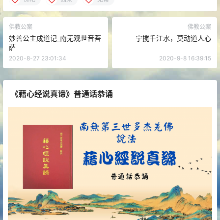
佛教公案
佛教公案
妙善公主成道记_南无观世音菩
宁搅千江水，莫动道人心
萨
2020-8-27 23:01:34
2020-9-8 16:39:15
《藉心经说真谛》普通话恭诵