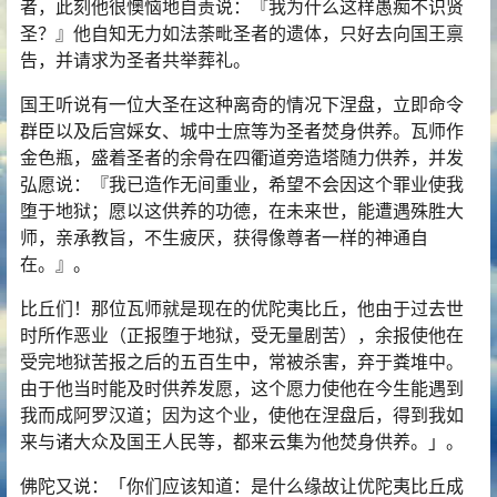
者，此刻他很懊恼地自责说：『我为什么这样愚痴不识贤
圣？』他自知无力如法荼毗圣者的遗体，只好去向国王禀
告，并请求为圣者共举葬礼。
国王听说有一位大圣在这种离奇的情况下涅盘，立即命令
群臣以及后宫婇女、城中士庶等为圣者焚身供养。瓦师作
金色瓶，盛着圣者的余骨在四衢道旁造塔随力供养，并发
弘愿说：『我已造作无间重业，希望不会因这个罪业使我
堕于地狱；愿以这供养的功德，在未来世，能遭遇殊胜大
师，亲承教旨，不生疲厌，获得像尊者一样的神通自
在。』。
比丘们！那位瓦师就是现在的优陀夷比丘，他由于过去世
时所作恶业（正报堕于地狱，受无量剧苦），余报使他在
受完地狱苦报之后的五百生中，常被杀害，弃于粪堆中。
由于他当时能及时供养发愿，这个愿力使他在今生能遇到
我而成阿罗汉道；因为这个业，使他在涅盘后，得到我如
来与诸大众及国王人民等，都来云集为他焚身供养。」。
佛陀又说：「你们应该知道：是什么缘故让优陀夷比丘成