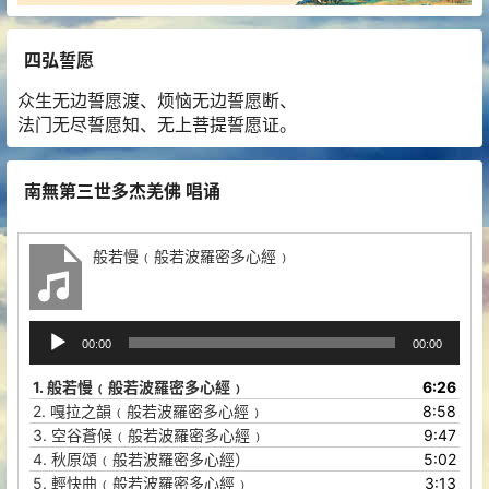
四弘誓愿
众生无边誓愿渡、烦恼无边誓愿断、
法门无尽誓愿知、无上菩提誓愿证。
南無第三世多杰羌佛 唱诵
般若慢﹙般若波羅密多心經﹚
音
00:00
00:00
频
播
1.
般若慢﹙般若波羅密多心經﹚
6:26
放
2.
嘎拉之韻﹙般若波羅密多心經﹚
8:58
器
3.
空谷蒼候﹙般若波羅密多心經﹚
9:47
4.
秋原頌﹙般若波羅密多心經）
5:02
5.
輕快曲﹙般若波羅密多心經﹚
3:13