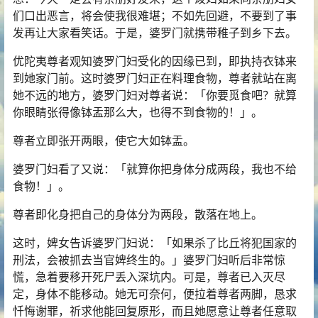
们口出恶言，将会使我很难堪；不如先回避，不要到了事
发再让大家看笑话。于是，婆罗门就携带稚子到乡下去。
优陀夷尊者观知婆罗门妇受化的因缘已到，即执持衣钵来
到她家门前。这时婆罗门妇正在料理食物，尊者就站在离
她不远的地方，婆罗门妇对尊者说：「你要觅食吧？就算
你眼睛张得像钵盂那么大，也得不到食物的！」。
尊者立即张开两眼，使它大如钵盂。
婆罗门妇看了又说：「就算你把身体分成两段，我也不给
食物！」。
尊者即化身把自己的身体分为两段，散落在地上。
这时，婢女告诉婆罗门妇说：「如果杀了比丘将犯国家的
刑法，会被抓去当官婢终生的。」婆罗门妇听后非常惊
慌，急着要移开死尸丢入深坑内。可是，尊者已入灭尽
定，身体不能移动。她无可奈何，便拉着尊者两脚，恳求
忏悔谢罪，祈求他能回复原形，而且她愿意让尊者任意取