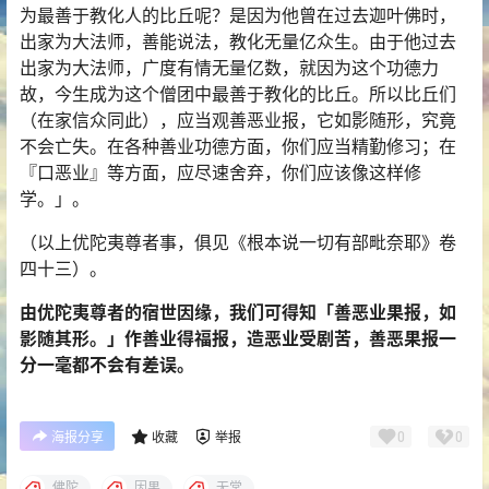
为最善于教化人的比丘呢？是因为他曾在过去迦叶佛时，
出家为大法师，善能说法，教化无量亿众生。由于他过去
出家为大法师，广度有情无量亿数，就因为这个功德力
故，今生成为这个僧团中最善于教化的比丘。所以比丘们
（在家信众同此），应当观善恶业报，它如影随形，究竟
不会亡失。在各种善业功德方面，你们应当精勤修习；在
『口恶业』等方面，应尽速舍弃，你们应该像这样修
学。」。
（以上优陀夷尊者事，俱见《根本说一切有部毗奈耶》卷
四十三）。
由优陀夷尊者的宿世因缘，我们可得知「善恶业果报，如
影随其形。」作善业得福报，造恶业受剧苦，善恶果报一
分一毫都不会有差误。
0
0
海报分享
收藏
举报
佛陀
因果
无常