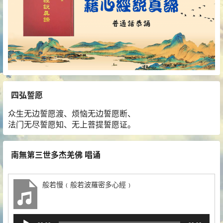
四弘誓愿
众生无边誓愿渡、烦恼无边誓愿断、
法门无尽誓愿知、无上菩提誓愿证。
南無第三世多杰羌佛 唱诵
般若慢﹙般若波羅密多心經﹚
音