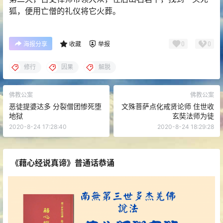
狐，便用亡僧的礼仪将它火葬。
0
0
海报分享
收藏
举报
修行
因果
解脱
佛教公案
佛教公案
恶徒提婆达多 分裂僧团惨死堕
文殊菩萨点化戒贤论师 住世收
地狱
玄奘法师为徒
2020-8-24 17:28:40
2020-8-24 18:29:28
《藉心经说真谛》普通话恭诵