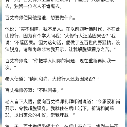
去，独留一位老人不肯离去。
百丈禅师便问他是谁，想要做什么。
他说：“实不相瞒，我不是人。在以前迦叶佛时代，本在此
山
修行
，因为有个学人问我：‘大修行人还落
因果
否？’我
说：‘不落因果。’因为这句话，便做了五百世的野狐精，没
法脱身，请和尚慈悲为我开示，让我
解脱
狐狸身之苦。”
百丈禅师说：“你把学人问你的问题，现在重新再问我一
次。”
老人便道：“请问和尚，大修行人还落因果否？”
百丈禅师答道：“不昧因果。”
老人言下大悟，便向百丈禅师礼拜叩谢说道：“今承蒙和尚
开示，令我超脱狐身。我就住在后山岩下，祈请和尚慈
悲，以出家众的礼仪，帮我埋葬。”
第二天，百丈禅师带领大众，在后山石岩下，找到一头死