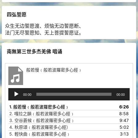
四弘誓愿
众生无边誓愿渡、烦恼无边誓愿断、
法门无尽誓愿知、无上菩提誓愿证。
南無第三世多杰羌佛 唱诵
般若慢﹙般若波羅密多心經﹚
音
00:00
00:00
频
播
1.
般若慢﹙般若波羅密多心經﹚
6:26
放
2.
嘎拉之韻﹙般若波羅密多心經﹚
8:58
器
3.
空谷蒼候﹙般若波羅密多心經﹚
9:47
4.
秋原頌﹙般若波羅密多心經）
5:02
5.
輕快曲﹙般若波羅密多心經﹚
3:13