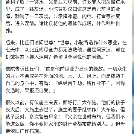
舍利子取了一钵水，又是业力现前，许多非人把灰撒进水
里，成了一钵灰汤。小驼背罗汉知道这是自己前世的业
障，就喝了一口灰汤，显示降冰雹、闪电、打雷等神变
后，进入涅槃。诸比丘将他的遗体作成塔，并作种种供
养。
后来，比丘们请问世尊：“世尊，小驼背造作什么恶业，在
七天中，众比丘竭尽全力都无法救他，虽是阿罗汉，却在
饥饿状态下趣入涅槃？希望世尊演说他的因缘。”
佛陀告诉比丘们：“这是他前世业力显现的缘故。一切众生
的业力不会成熟在外面的地、水、火、风上，而是成熟于
自己的身心中，有谓：『纵经百千劫，所作业不亡，因缘
会遇时，果报还自受。』
很久以前，有位施主夫妻，都好行广大布施。他们的孩子
长大后，大施主去世了，施主的妻子继续作广大布施，但
孩子反对，多次警告母亲：『父亲在世时布施，但我们不
能这么做，你不要把家里的财产全都布施给别人。』但母
亲依旧广作布施。