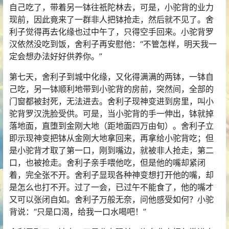
自己吃了，带着另一钵往祇陀林去，可是，小驼背的业力
现前，因此竟来了一群非人把钵抢走，然后就不见了。舍
利子觉得再去化缘也过中午了，只得空手回来。小驼背罗
汉依然没吃到饭，舍利子再安慰他：“不管怎样，明天我一
定会想办法好好供养你。”
第七天，舍利子到城中化缘，又化得满满的两钵，一钵自
己吃，另一钵顺利地带到小驼背的房前，突然间，全部的
门窗都被封死，无法进去。舍利子现神变进到房里，叫小
驼背罗汉洗脸受供。可是，当小驼背的手一伸出，钵就掉
落地面，直堕到金刚大地（距地面四万由旬）。舍利子立
即示现神变把钵从金刚大地拿回来，再拿给小驼背吃；但
是小驼背才取了第一口，刚到嘴边，就被非人抢走，第二
口，也被抢走。舍利子亲手喂他吃，但是他的嘴却紧闭
着，完全张不开。舍利子显现各种神变想打开他的嘴，却
是怎么也打不开。过了一会，已过午不能食了，他的嘴才
又可以张闭自如。舍利子万般无奈，问他感受如何？小驼
背说：“只是口渴，给我一口水喝吧！”