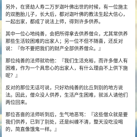
另外，在贤劫人寿二万岁迦叶佛出世的时候，有一位施主
的双胞胎儿子，长大后，都对迦叶佛的教法生起大信心，
一起出家，都成了说法上师，得到许多供养。
其中一位心地纯善，会把所得拿去供养僧众，尤其常供养
那些生活较困难的出家人；另一位不但不随喜，还反对
说：『你不要把我们的财产全部供养僧众。』
那位纯善的法师就劝他：『我们生活充裕，而许多僧人有
困难，作为一个具悲心的出家人，有什么理由不上供下施
呢？』
反对的那位无话可说，只好劝纯善的比丘到别的地方说
法。因此，僧众没人供养，生活产生困难，就派人请他们
两位回来。
那位吝啬的法师听到后，生气地恶骂：『这些僧众就是要
我们供养，已到了别处，还是纠缠不清，整天没吃没喝
的，简直像饿鬼一样。』