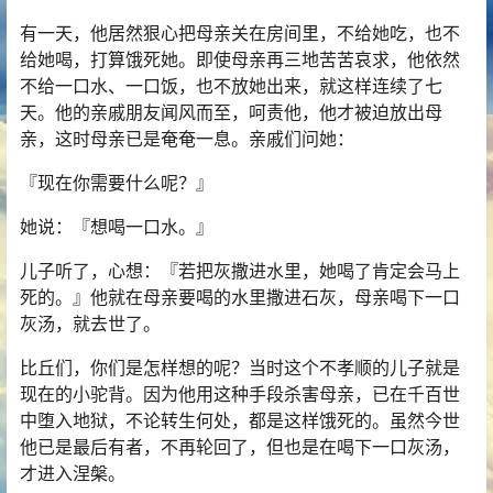
有一天，他居然狠心把母亲关在房间里，不给她吃，也不
给她喝，打算饿死她。即使母亲再三地苦苦哀求，他依然
不给一口水、一口饭，也不放她出来，就这样连续了七
天。他的亲戚朋友闻风而至，呵责他，他才被迫放出母
亲，这时母亲已是奄奄一息。亲戚们问她：
『现在你需要什么呢？』
她说：『想喝一口水。』
儿子听了，心想：『若把灰撒进水里，她喝了肯定会马上
死的。』他就在母亲要喝的水里撒进石灰，母亲喝下一口
灰汤，就去世了。
比丘们，你们是怎样想的呢？当时这个不孝顺的儿子就是
现在的小驼背。因为他用这种手段杀害母亲，已在千百世
中堕入地狱，不论转生何处，都是这样饿死的。虽然今世
他已是最后有者，不再轮回了，但也是在喝下一口灰汤，
才进入涅槃。