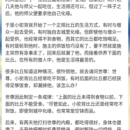
几天他与师父一起吃住，生活得还可以，但过了一阵子之
后，他的师父便要求他自己化缘。
于是小驼背就开始了一个正规比丘的生活方式，有时与僧
众一起去受供，有时独自去城里化缘。但即使他与僧众一
起受供，也经常得不到食物，而其它的比丘都吃饱喝足。
有时是轮到他时，施主的供饭恰巧没有了，要不然就是施
主突然有急事走了，回来后就漏了他，而接着供养下面的
比丘。在所有的僧人中，他是生活得最苦的。
很多比丘知道这种情况，很怜悯他，就去请问世尊：世
尊，小驼背比丘经常吃不到饭，有时后面的比丘都已经获
得足够饭食，却漏掉他，该怎么办？
世尊因此制定一条戒律：“上面的比丘未得到食物以前，下
面的比丘不能受食。”尽管如此，小驼背比丘还是经常吃不
到饭，即使到城中化缘，也常常是空钵而返。
后来，有两天他打扫世尊的内殿，都吃得很好，身体也健
康了，于是他把握时机勇猛精进，顿时断除一切烦恼，获