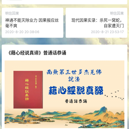
明信因果
明信因果
神通不能灭除业力 因果报应丝
现代因果实录：杀死一窝蛇，
毫不爽
自家遭灭门
2020-8-20 20:38:06
2020-8-21 23:53:17
《藉心经说真谛》普通话恭诵