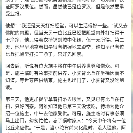
证阿罗汉果位。然而，虽然他已是位罗汉，但是依然要承
受业报。
他想：“我还是天天打扫经堂，可以生活得好一些。”就又去
佛陀的内殿，但当天另一位比丘已经把殿堂内外打扫得干
干净净，他只得着衣持钵到城中化缘，但一无所得。第二
天，他早早地拿着扫帚很有把握地去殿堂，谁知早已有位
比丘把殿堂打扫干净了，只好先回寮。
回去后，听说有位大施主将在中午供养世尊和僧众。可
是，施主临时有急事提前供养，小驼背比丘在坐禅因而不
知道。等世尊应供结束，施主也出门了，小驼背又没吃到
饭。
第三天，他更加提早拿着扫帚去殿堂，又见已有比丘在打
扫，只好回寮。阿难知道他已第三天没饭吃，特地为他介
绍一位施主，中午去他家受供。可是，施主临时有事必须
马上出门，匆匆忙忙，忘了嘱咐家人：“今天中午将有一位
比丘来应供。”于是，当小驼背前来化缘时，没人理他。阿