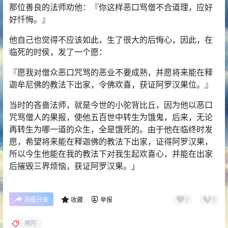
那位善良的法师劝他：『你这样恶口骂僧不合道理，应好
好忏悔。』
他自己也觉得不应该如此，生了很大的后悔心，因此，在
临死的时侯，发了一个愿：
『愿我对僧众恶口咒骂的恶业不要成熟，并愿将来能在释
迦牟尼佛的教法下出家，令佛欢喜，获证阿罗汉果位。』
当时的吝啬法师，就是今世的小驼背比丘，因为他以恶口
咒骂僧人的果报，使他五百世中转生为饿鬼，后来，无论
再转生为哪一道的众生，全是饿死的。由于他在临终时发
愿，希望将来能在释迦佛的教法下出家，证得阿罗汉果，
所以今生他能在我的教法下对我生起欢喜心，并能在出家
后摧毁三界烦恼，获证阿罗汉果。」
0
0
海报分享
收藏
举报
佛陀