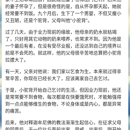
的妻子怀孕了，但是很奇怪的是，自从怀孕那天起，她就
经常要不到饭。九个月后，生下了一个男婴，不但又瘦小
又丑陋，还是个驼背，父母叫他“小驼背”。
过了几天，由于业力现前的缘故，他母亲的奶水就枯竭
了，只好用其它动物的奶来喂养，也常求不到。因为他是
一个最后有者，在没有受尽业报，还没达到自己的境界以
前是不会死的。就这样，他的父母很辛苦地总算把小驼背
拉拔大了。
有一天，父亲对他说：我们家以乞食为生，本来就过得非
常辛苦，你现在已经长大了，应该离家自己去乞讨。
于是，小驼背开始自己乞讨的生活，但因业力现前，他还
是常常要不到食物，每次都是在快要饿死时，才能勉强得
到一点点能够维生的食物，不论身体或是内心，都是异常
的痛苦。
后来，他对释迦牟尼佛的教法渐渐生起信心，在征求父母
的同意后，于一位比丘面前出家、受戒。出家后，刚开始