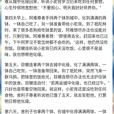
难从城中化缘回来，听说小驼背罗汉仍未吃到任何食物，
心生怜悯地宽慰他：“不要担心，明天我好好供养你。”
第四天早上，阿难尊者手持两个钵到城中，化到满满的两
钵，一钵自己吃了，另一钵准备带给小驼背。到了祇陀林
时，来了很多恶狗抢吃钵里的饭，阿难想尽办法也没能对
付，只剩空钵。阿难尊者想：“即使再去化，赶回来也已过
午，下午阿罗汉不管怎样都不会吃的。”这样，他仍然没吃
到饭。目犍连听说小驼背已四天没吃饭，心里很不是滋
味，就也想帮他化缘。
第五天，目犍连拿两个钵去城中化缘，化了满满两钵，一
钵自己吃完，一钵准备带回来。到了祇陀林，突然飞来一
群乌鸦，把钵里的饭抢光，目犍连想尽办法也无法护住钵
中的饭食。目犍连自忖：“若再返城中化缘，也已经过午。”
只好也是带着空钵回来。就这样，小驼背还是没吃到任何
食物。
舍利
子尊者听说他已饿了五天，就去安慰他，打算
明日帮他化缘。
第六天，舍利子也拿两个钵，在城中化得满满两钵，一钵