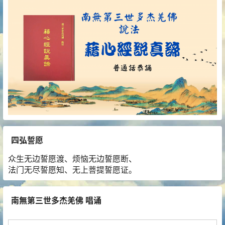
四弘誓愿
众生无边誓愿渡、烦恼无边誓愿断、
法门无尽誓愿知、无上菩提誓愿证。
南無第三世多杰羌佛 唱诵