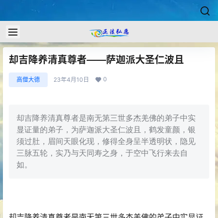
却吉降养清真尊者——萨迦派大圣仁波且
0
高僧大德
23年4月10日
却吉降养清真尊者是南无第三世多杰羌佛的弟子中实
显证量的弟子，为萨迦派大圣仁波且，鹤发童颜，银
须过肚，眉间天眼化现，修得全身呈半透明状，隐见
三脉五轮，实乃与天同寿之身，于空中飞行来去自
如。
却吉降养清真尊者是南无第三世多杰羌佛的弟子中实显证