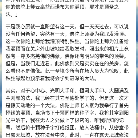
你的佛陀上师云高益西诺布为你灌顶，那才是顶圣之
法。」
于是我心愿就一直盼望有这一天，但一天天过去，可以说
没有任何希望，突然有一天，佛陀上师要为我取发灌顶。
这一次佛陀上师给我灌顶特别殊胜。当佛陀上师为准备给
我灌顶而在关房外山坡地给我取发时，照出来的相片上竟
然有一尊多杰羌佛的佛像，佛像还有明显的带色的顶髻。
但是，当我们走近看，此佛像则又是实实在在的关房，怎
么看也不是佛像。此一圣境令所有在场人员大为惊叹，此
殊胜缘起也预示着我将会学到甚深的大法。
其实，对于心中心、光明大手印、恒河大手印、大圆满及
金刚部的法，我已经在其它圣德处学了的，但是这一次才
是惊天动地的一个大法，佛陀上师老人家为我举行了首先
择缘的灌顶，当场书下十颗同样的种子字，我将其拿到阳
光中晒干，我在无人之处做上了极密的、唯我所知的记
号，然后将十颗种子字打成纸团，放入法桶中，从密室带
出露天坛城，放在法台中央，此时，一直在露天坛城修法