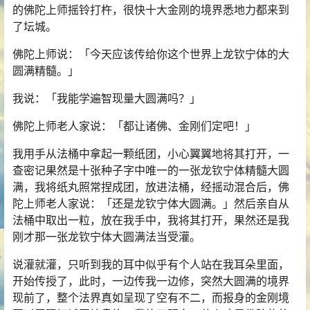
的佛陀上师摇铃打杵，很快十大金刚的境界悉地力都来到
了坛城。
佛陀上师说：「今天应该传给你这个世界上龙钦宁体的大
圆满精髓。」
我说：「我能学遍智现量大圆满吗？」
佛陀上师老人家说：「都让诸佛、金刚们定吧！」
我用手从法桶中拿起一颗纸团，小心翼翼地将其打开，一
查密记果然是十张种子字中唯一的一张龙钦宁体精髓大圆
满，我将纸丸照常捏成团，放进法桶，经摇动混合后，佛
陀上师老人家说：「还是龙钦宁体大圆满。」然后亲自从
法桶中取出一粒，放在我手中，我将其打开，果然还是我
刚才那一张龙钦宁体大圆满法当受灌。
说灌就灌，只听到我的耳中似乎有个人站在我耳朵里面，
开始传授了，此时，一边传我一边修，突然大圆满的境界
现前了，整个法界真如呈现了空有不二，而报身的金刚境