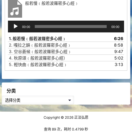
般若慢﹙般若波羅密多心經﹚
音
00:00
00:00
频
播
1.
般若慢﹙般若波羅密多心經﹚
6:26
放
2.
嘎拉之韻﹙般若波羅密多心經﹚
8:58
器
3.
空谷蒼候﹙般若波羅密多心經﹚
9:47
4.
秋原頌﹙般若波羅密多心經）
5:02
5.
輕快曲﹙般若波羅密多心經﹚
3:13
分类
分
类
Copyright © 2026
正法弘愿
查询 89 次，耗时 0.4799 秒