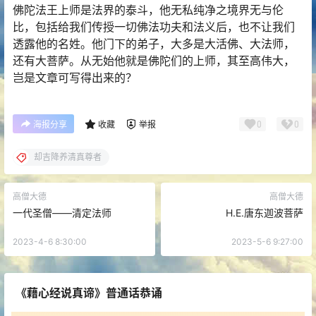
佛陀法王上师是法界的泰斗，他无私纯净之境界无与伦
比，包括给我们传授一切佛法功夫和法义后，也不让我们
透露他的名姓。他门下的弟子，大多是大活佛、大法师，
还有大菩萨。从无始他就是佛陀们的上师，其至高伟大，
岂是文章可写得出来的？
0
0
海报分享
收藏
举报
却吉降养清真尊者
高僧大德
高僧大德
一代圣僧——清定法师
H.E.唐东迦波菩萨
2023-4-6 8:30:00
2023-5-6 9:27:00
《藉心经说真谛》普通话恭诵