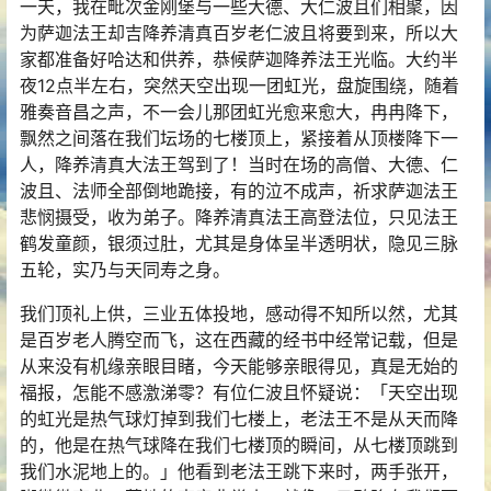
一天，我在毗次金刚堡与一些大德、大仁波且们相聚，因
为萨迦法王却吉降养清真百岁老仁波且将要到来，所以大
家都准备好哈达和供养，恭候萨迦降养法王光临。大约半
夜12点半左右，突然天空出现一团虹光，盘旋围绕，随着
雅奏音昌之声，不一会儿那团虹光愈来愈大，冉冉降下，
飘然之间落在我们坛场的七楼顶上，紧接着从顶楼降下一
人，降养清真大法王驾到了！当时在场的高僧、大德、仁
波且、法师全部倒地跪接，有的泣不成声，祈求萨迦法王
悲悯摄受，收为弟子。降养清真法王高登法位，只见法王
鹤发童颜，银须过肚，尤其是身体呈半透明状，隐见三脉
五轮，实乃与天同寿之身。
我们顶礼上供，三业五体投地，感动得不知所以然，尤其
是百岁老人腾空而飞，这在西藏的经书中经常记载，但是
从来没有机缘亲眼目睹，今天能够亲眼得见，真是无始的
福报，怎能不感激涕零？有位仁波且怀疑说：「天空出现
的虹光是热气球灯掉到我们七楼上，老法王不是从天而降
的，他是在热气球降在我们七楼顶的瞬间，从七楼顶跳到
我们水泥地上的。」他看到老法王跳下来时，两手张开，