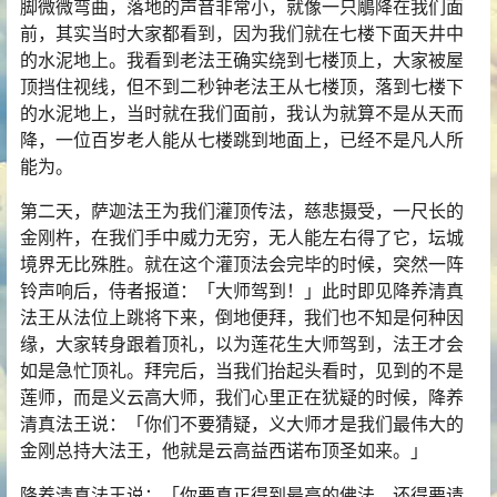
脚微微弯曲，落地的声音非常小，就像一只鵰降在我们面
前，其实当时大家都看到，因为我们就在七楼下面天井中
的水泥地上。我看到老法王确实绕到七楼顶上，大家被屋
顶挡住视线，但不到二秒钟老法王从七楼顶，落到七楼下
的水泥地上，当时就在我们面前，我认为就算不是从天而
降，一位百岁老人能从七楼跳到地面上，已经不是凡人所
能为。
第二天，萨迦法王为我们灌顶传法，慈悲摄受，一尺长的
金刚杵，在我们手中威力无穷，无人能左右得了它，坛城
境界无比殊胜。就在这个灌顶法会完毕的时候，突然一阵
铃声响后，侍者报道：「大师驾到！」此时即见降养清真
法王从法位上跳将下来，倒地便拜，我们也不知是何种因
缘，大家转身跟着顶礼，以为莲花生大师驾到，法王才会
如是急忙顶礼。拜完后，当我们抬起头看时，见到的不是
莲师，而是
义云高
大师，我们心里正在犹疑的时候，降养
清真法王说：「你们不要猜疑，义大师才是我们最伟大的
金刚总持大法王，他就是云高益西诺布顶圣如来。」
降养清真法王说：「你要真正得到最高的佛法，还得要请