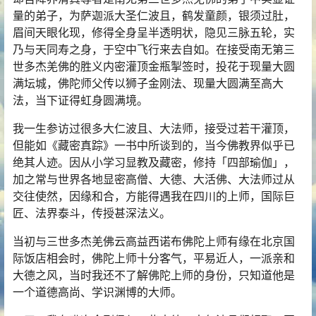
量的弟子，为萨迦派大圣仁波且，鹤发童颜，银须过肚，
眉间天眼化现，修得全身呈半透明状，隐见三脉五轮，实
乃与天同寿之身，于空中飞行来去自如。在接受南无第三
世多杰羌佛的胜义内密灌顶金瓶掣签时，投花于现量大圆
满坛城，佛陀师父传以狮子金刚法、现量大圆满至高大
法，当下证得虹身圆满境。
我一生参访过很多大仁波且、大法师，接受过若干灌顶，
但能如《藏密真踪》一书中所谈到的，当今佛教界似乎已
绝其人迹。因从小学习显教及藏密，修持「四部瑜伽」，
加之常与世界各地显密高僧、大德、大活佛、大法师过从
交往使然，因缘和合，方能得遇我在四川的上师，国际巨
匠、法界泰斗，传授甚深法义。
当初与
三世多杰羌佛
云高益西诺布佛陀上师有缘在北京国
际饭店相会时，佛陀上师十分客气，平易近人，一派亲和
大德之风，当时我还不了解佛陀上师的身份，只知道他是
一个道德高尚、学识渊博的大师。