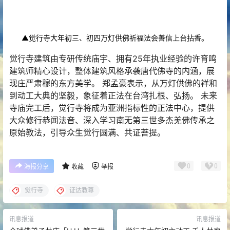
▲觉行寺大年初三、初四万灯供佛祈福法会善信上台拈香。
觉行寺建筑由专研传统庙宇、拥有25年执业经验的许育鸣
建筑师精心设计，整体建筑风格承袭唐代佛寺的内涵，展
现庄严肃穆的东方美学。 郑孟豪表示，从万灯供佛的祥和
到动工大典的坚毅，象征着正法在台湾扎根、弘扬。 未来
寺庙完工后，觉行寺将成为亚洲指标性的正法中心，提供
大众修行恭闻法音、深入学习南无第三世多杰羌佛传承之
原始教法，引导众生觉行圆满、共证菩提。
0
0
海报分享
收藏
举报
觉行寺
证达教尊
讯息报道
讯息报道