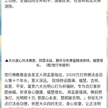
之功德，至诚回向世界和平、国泰民安、社会祥和及灾障
消除。
▲大众虔心共沐佛恩、同霑法益，期许马年勇猛精进修持，福慧增
长。 （图/觉行寺提供）
觉行佛教基金会发言人郑孟豪指出，2026万灯供佛法会迈
入第十个年头，意义深远。 现场特设圆满、福慧、吉祥、
如意、平安、富贵六大光明心灯与祈福树，专为点灯者祈
愿纳福，祈求身心健康、福慧增长。 郑孟豪强调，佛前燃
净灯、光明照十方; 菩提心永发、慧照破无明。」仰仗礼忏
点灯法会功德，祈愿大众四时无灾、身心安康，让正法明