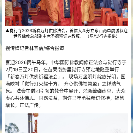
▲觉行寺2026新春万灯供佛法会，善信大众分立东西两单虔诚恭迎
世界佛教总部副主席圣德释证达教尊。 （图/觉行寺提供）
视传媒记者林宜蒨/综合报道
喜迎2026丙午马年，中华国际佛教闻修正法会与觉行寺于
2月19日至20日，在苗栗南势里觉行寺预定地隆重举行
「新春万灯供佛祈福法会」。 现场万盏明灯绽放光明，圆
满映衬「觉行灯火耀十方， 齐心供佛福慧盈」之祥瑞气
象。 法会在僧团引领的梵音中展开，梵瓯缭绕虚空，大众
虔心共沐佛恩、同霑法益，期许马年勇猛精进修持，福慧
增长，正法广传。