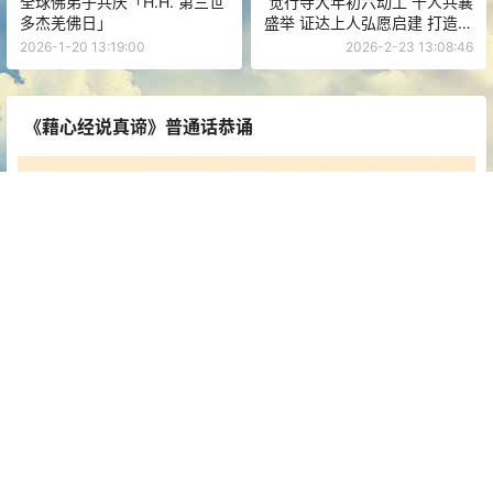
全球佛弟子共庆「H.H. 第三世
觉行寺大年初六动工 千人共襄
多杰羌佛日」
盛举 证达上人弘愿启建 打造苗
栗佛法新地标
2026-1-20 13:19:00
2026-2-23 13:08:46
《藉心经说真谛》普通话恭诵
四弘誓愿