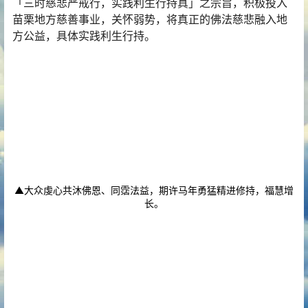
「三时慈悲严戒行，实践利生行持真」之宗旨，积极投入
苗栗地方慈善事业，关怀弱势，将真正的佛法慈悲融入地
方公益，具体实践利生行持。
▲大众虔心共沐佛恩、同霑法益，期许马年勇猛精进修持，福慧增
长。