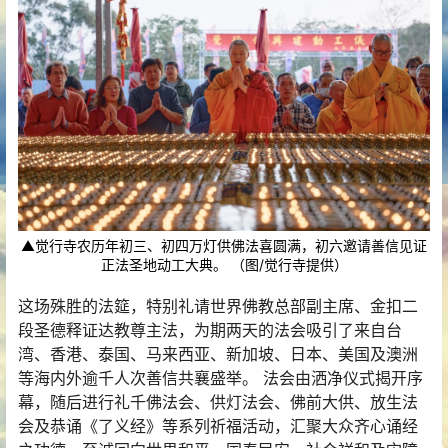
▲觉行寺农历年初三、初四万灯供佛法喜圆满，初六邀请善信见证
正法圣地动工大典。 （图/觉行寺提供）
这场殊胜的法筵，特别礼请世界佛教总部副主席、金扣二
段圣德释证达教尊主法，为期两天的法会吸引了来自台
湾、香港、泰国、马来西亚、新加坡、日本、美国及澳洲
等海内外逾千人次善信共襄盛举。 法会由洒净仪式揭开序
幕，随后进行礼千佛法会、供灯法会、佛前大供、放生法
会及恭诵《了义经》等系列祈福活动，汇聚大众齐心诵经