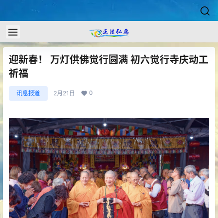
迎新春！ 万灯供佛觉行圆满 初六觉行寺庆动工
祈福
0
讯息报道
2月21日